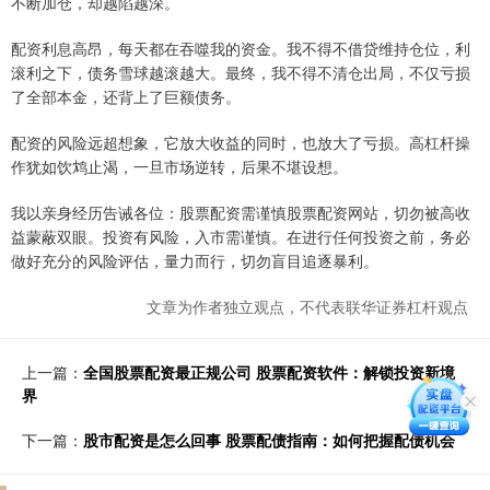
不断加仓，却越陷越深。
配资利息高昂，每天都在吞噬我的资金。我不得不借贷维持仓位，利
滚利之下，债务雪球越滚越大。最终，我不得不清仓出局，不仅亏损
了全部本金，还背上了巨额债务。
配资的风险远超想象，它放大收益的同时，也放大了亏损。高杠杆操
作犹如饮鸩止渴，一旦市场逆转，后果不堪设想。
我以亲身经历告诫各位：股票配资需谨慎股票配资网站，切勿被高收
益蒙蔽双眼。投资有风险，入市需谨慎。在进行任何投资之前，务必
做好充分的风险评估，量力而行，切勿盲目追逐暴利。
文章为作者独立观点，不代表联华证券杠杆观点
上一篇：
全国股票配资最正规公司 股票配资软件：解锁投资新境
界
下一篇：
股市配资是怎么回事 股票配债指南：如何把握配债机会