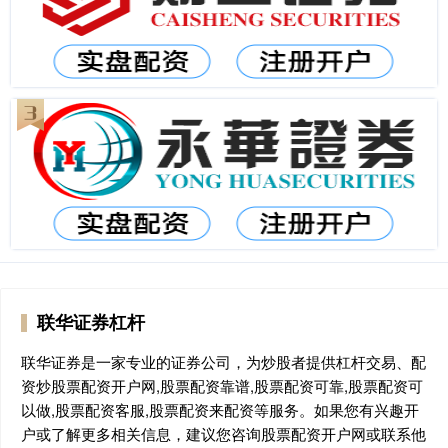
联华证券杠杆
联华证券是一家专业的证券公司，为炒股者提供杠杆交易、配
资炒股票配资开户网,股票配资靠谱,股票配资可靠,股票配资可
以做,股票配资客服,股票配资来配资等服务。如果您有兴趣开
户或了解更多相关信息，建议您咨询股票配资开户网或联系他