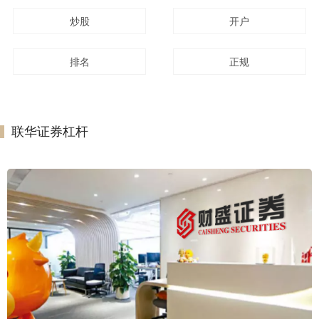
炒股
开户
排名
正规
联华证券杠杆