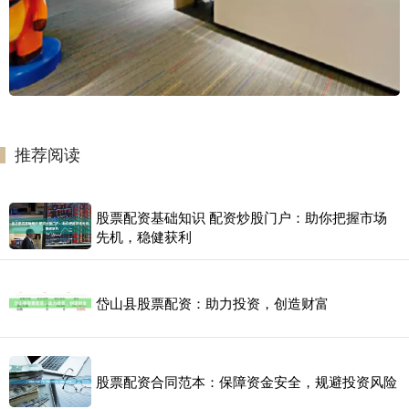
推荐阅读
股票配资基础知识 配资炒股门户：助你把握市场
先机，稳健获利
岱山县股票配资：助力投资，创造财富
股票配资合同范本：保障资金安全，规避投资风险