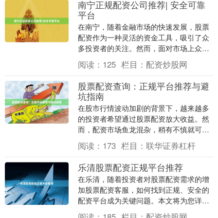
南宁正规配资公司推荐| 安全可靠
平台
在南宁，随着金融市场的快速发展，股票
配资作为一种灵活的资金工具，吸引了众
多投资者的关注。然而，面对市场上众多
的配资公司联华证券杠杆，如何选择一家
阅读：
125
栏目：
配资炒股网
正规、安全、可靠....
股票配资查询：正规平台推荐与避
坑指南
在股市行情波动加剧的背景下，越来越多
的投资者希望通过股票配资放大收益。然
而，配资市场鱼龙混杂，稍有不慎就可能
陷入“虚拟盘”“杀猪盘”等骗局。本文将从**
阅读：
173
栏目：
联华证券杠杆
正规平台....
乐清股票配资正规平台推荐
在乐清，随着投资者对股票配资需求的增
加股票配资客服，如何找到正规、安全的
配资平台成为关键问题。本文将为您详细
解析乐清股票配资正规平台的特点，并提
阅读：
185
栏目：
配资炒股网